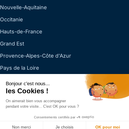
Nouvelle-Aquitaine
Occitanie
Hauts-de-France
Grand Est
Provence-Alpes-Côte d'Azur
Pays de la Loire
Toutes les régions →
Bonjour c'est nous...
les Cookies !
Dillan SAS — SAS au capital de 4 153 € · RCS Paris 890
On aimerait bien vous accompagner
272 222 · Siège social : 4 rue Cambon, 75001 Paris ·
01
pendant votre visite... C'est OK pour vous ?
70 81 03 75
·
info@dillan.fr
— Du lundi au vendredi, 9h–
Consentements certifiés par
19h.
Non merci
Je choisis
OK pour moi