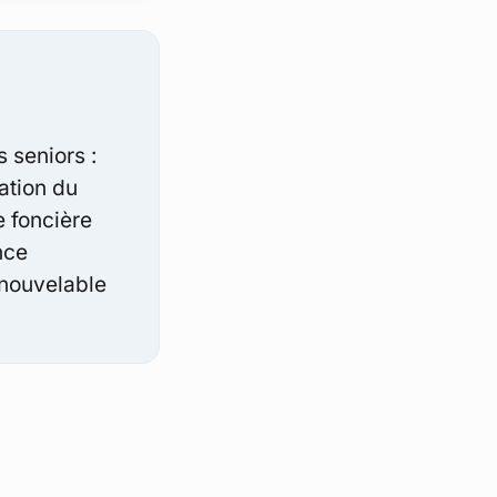
s seniors :
ation du
e foncière
nce
enouvelable