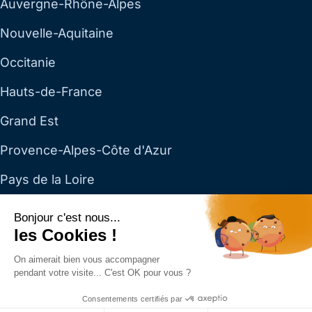
Auvergne-Rhône-Alpes
Nouvelle-Aquitaine
Occitanie
Hauts-de-France
Grand Est
Provence-Alpes-Côte d'Azur
Pays de la Loire
Toutes les régions →
Bonjour c'est nous...
les Cookies !
Dillan SAS — SAS au capital de 4 153 € · RCS Paris 890
On aimerait bien vous accompagner
272 222 · Siège social : 4 rue Cambon, 75001 Paris ·
01
pendant votre visite... C'est OK pour vous ?
70 81 03 75
·
info@dillan.fr
— Du lundi au vendredi, 9h–
Consentements certifiés par
19h.