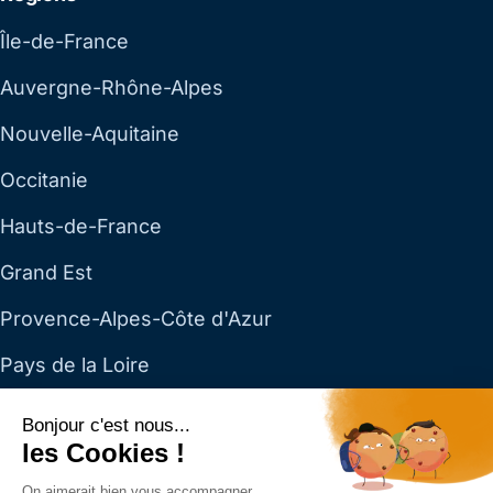
Île-de-France
Auvergne-Rhône-Alpes
Nouvelle-Aquitaine
Occitanie
Hauts-de-France
Grand Est
Provence-Alpes-Côte d'Azur
Pays de la Loire
Toutes les régions →
Bonjour c'est nous...
les Cookies !
Dillan SAS — SAS au capital de 4 153 € · RCS Paris 890
On aimerait bien vous accompagner