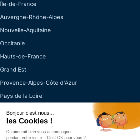
Île-de-France
Auvergne-Rhône-Alpes
Nouvelle-Aquitaine
Occitanie
Hauts-de-France
Grand Est
Provence-Alpes-Côte d'Azur
Pays de la Loire
Toutes les régions →
Bonjour c'est nous...
les Cookies !
Dillan SAS — SAS au capital de 4 153 € · RCS Paris 890
On aimerait bien vous accompagner
272 222 · Siège social : 4 rue Cambon, 75001 Paris ·
01
pendant votre visite... C'est OK pour vous ?